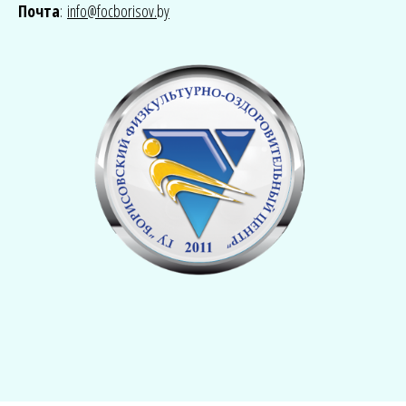
Почта
:
info@focborisov.
b
y