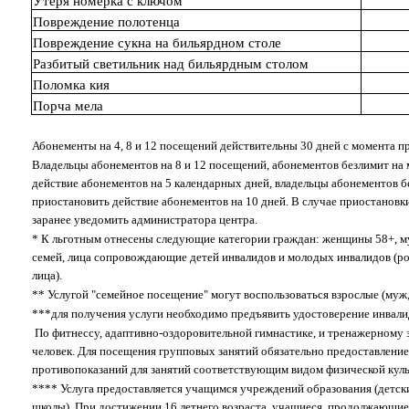
Утеря номерка с ключом
Повреждение полотенца
Повреждение сукна на бильярдном столе
Разбитый светильник над бильярдным столом
Поломка кия
Порча мела
Абонементы на 4, 8 и 12 посещений действительны 30 дней с момента п
Владельцы абонементов на 8 и 12 посещений, абонементов безлимит на
действие абонементов на 5 календарных дней, владельцы абонементов б
приостановить действие абонементов на 10 дней. В случае приостановк
заранее уведомить администратора центра.
* К льготным отнесены следующие категории граждан: женщины 58+, м
семей, лица сопровождающие детей инвалидов и молодых инвалидов (
лица).
** Услугой "семейное посещение" могут воспользоваться взрослые (муж, 
***для получения услуги необходимо предъявить удостоверение инвали
По фитнессу, адаптивно-оздоровительной гимнастике, и тренажерному 
человек. Для посещения групповых занятий обязательно предоставление
противопоказаний для занятий соответствующим видом физической кул
**** Услуга предоставляется учащимся учреждений образования (детск
школы). При достижении 16 летнего возраста, учащиеся, продолжающи